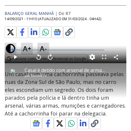
BALANÇO GERAL MANHÃ
|
Do R7
14/09/2021 - 11H10
(ATUALIZADO EM
31/03/2024 - 04H42
)
A+
A-
L
o
a
Adicione como fonte preferencial no Google
d
C
P
V
A
P
F
e
o
l
o
v
u
Opens in new window
d
m
a
l
a
l
:
Casal é detido com arsenal de armas e dólares dentro de carro em São Paulo
p
y
t
n
l
1
Um casal com uma cachorrinha passeava pelas
a
a
ç
s
.
por
RecordTV
r
r
a
c
5
t
1
r
l
r
2
ruas da Zona Sul de São Paulo, mas no carro
i
0
1
e
%
l
s
0
e
h
eles escondiam um segredo. Os dois foram
e
s
n
a
g
e
r
u
g
parados pela polícia e lá dentro tinha um
n
u
a
d
n
o
d
arsenal, várias armas, munições e carregadores.
s
o
s
Até a cachorrinha foi parar na delegacia.
y
M