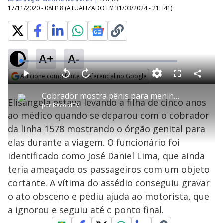
17/11/2020 - 08H18
(ATUALIZADO EM
31/03/2024 - 21H41
)
A+
A-
L
o
a
Adicione como fonte preferencial no Google
d
C
P
V
A
P
F
e
o
l
o
v
u
Opens in new window
d
m
a
l
a
l
:
Cobrador mostra pênis para menina de cinco anos dentro de ônibus
p
y
t
n
l
4
Elisângela estava levando a filha de cinco anos
a
a
ç
s
.
por
RecordTV
r
r
a
c
9
t
1
r
l
r
8
ao médico quando se deparou com o cobrador
i
0
1
e
%
l
s
0
e
h
da linha 1578 mostrando o órgão genital para
e
s
n
a
g
e
r
u
g
elas durante a viagem. O funcionário foi
n
u
a
d
n
o
d
identificado como José Daniel Lima, que ainda
s
o
s
teria ameaçado os passageiros com um objeto
y
cortante. A vítima do assédio conseguiu gravar
o ato obsceno e pediu ajuda ao motorista, que
M
V
u
d
a ignorou e seguiu até o ponto final.
o