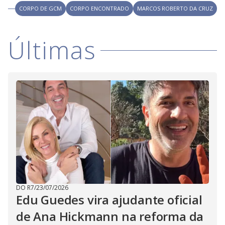
V
o
CORPO DE GCM
CORPO ENCONTRADO
MARCOS ROBERTO DA CRUZ
i
Últimas
d
e
o
DO R7
/
23/07/2026
Edu Guedes vira ajudante oficial
de Ana Hickmann na reforma da