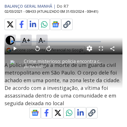
BALANÇO GERAL MANHÃ
|
Do R7
02/03/2021 - 08H33
(ATUALIZADO EM
31/03/2024 - 00H41
)
A+
A-
L
o
a
Adicione como fonte preferencial no Google
d
C
P
V
A
P
F
e
o
l
o
v
u
Opens in new window
d
m
a
l
a
l
:
Crime misterioso: polícia encontra corpo de GCM em São Paulo
p
y
t
n
l
9
A polícia investiga a morte de um guarda civil
a
a
ç
s
.
por
RecordTV
r
r
a
c
4
t
1
r
l
r
4
metropolitano em São Paulo. O corpo dele foi
i
0
1
e
%
l
s
0
e
h
achado em uma ponte, na zona leste da cidade.
e
s
n
a
g
e
r
u
g
De acordo com a investigação, a vítima foi
n
u
a
d
n
o
d
assassinada dentro de uma comunidade e em
s
o
s
seguida deixada no local
y
M
u
d