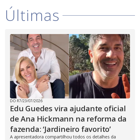
i
Últimas
d
e
o
DO R7
/
23/07/2026
Edu Guedes vira ajudante oficial
de Ana Hickmann na reforma da
fazenda: ‘Jardineiro favorito’
A apresentadora compartilhou todos os detalhes da