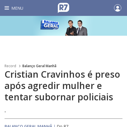
MENU
Record
Balanço Geral Manhã
Cristian Cravinhos é preso
após agredir mulher e
tentar subornar policiais
.
BALANÇO GERAL MANHÃ
|
Do R7