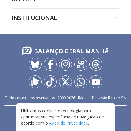
INSTITUCIONAL
BALANÇO GERAL MANHÃ
Todos os direitos reservados - 2009-
2026
- Rádio e Televisão Record S.A
Utilizamos cookies e tecnologia para
CARREIRA
FALE CONOSCO
PRIVACIDADE
aprimorar sua experiência de navegação de
TERMOS E CONDIÇÕES DE USO
acordo com o
Aviso de Privacidade
.