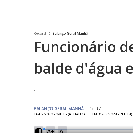
Record
Balanço Geral Manhã
Funcionário d
balde d'água 
.
BALANÇO GERAL MANHÃ
|
Do R7
16/09/2020 - 09H15
(ATUALIZADO EM
31/03/2024 - 20H14
)
A+
A-
L