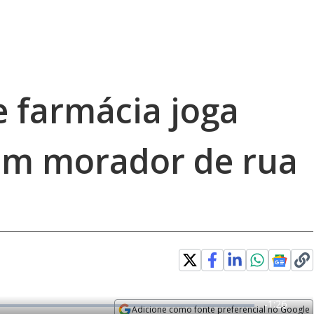
e farmácia joga
em morador de rua
R
-
1:26
Adicione como fonte preferencial no Google