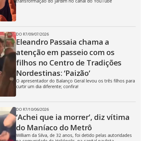
i
transformação do jardim no canal do YouTube
d
DO R7
/
09/07/2026
Eleandro Passaia chama a
e
atenção em passeio com os
filhos no Centro de Tradições
o
Nordestinas: ‘Paizão’
O apresentador do Balanço Geral levou os três filhos para
curtir um dia diferente; confira!
DO R7
/
10/06/2026
‘Achei que ia morrer’, diz vítima
do Maníaco do Metrô
William da Silva, de 32 anos, foi detido pelas autoridades
na comunidade de Heliópolis, na capital paulista