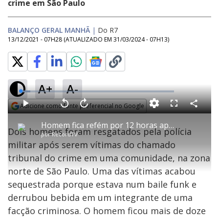
crime em São Paulo
BALANÇO GERAL MANHÃ
|
Do R7
13/12/2021 - 07H28
(ATUALIZADO EM
31/03/2024 - 07H13
)
A+
A-
L
o
a
Adicione como fonte preferencial no Google
d
C
P
V
A
P
F
e
o
l
o
v
u
Opens in new window
d
m
a
l
a
l
:
Homem fica refém por 12 horas após derrubar bebida em integrante de facção
p
y
t
n
l
6
Dois homens foram resgatados pela polícia
a
a
ç
s
.
por
RecordTV
r
r
a
c
5
t
1
r
l
r
2
militar após serem vítimas do chamado
i
0
1
e
%
l
s
0
e
h
tribunal do crime em uma comunidade, na zona
e
s
n
a
g
e
r
u
g
norte de São Paulo. Uma das vítimas acabou
n
u
a
d
n
o
d
sequestrada porque estava num baile funk e
s
o
s
derrubou bebida em um integrante de uma
y
facção criminosa. O homem ficou mais de doze