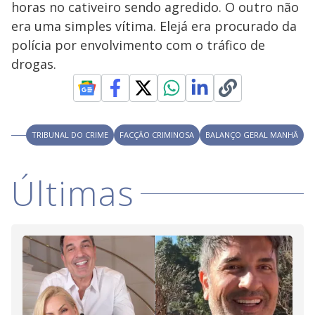
horas no cativeiro sendo agredido. O outro não
M
V
u
d
era uma simples vítima. Elejá era procurado da
o
polícia por envolvimento com o tráfico de
i
drogas.
d
TRIBUNAL DO CRIME
FACÇÃO CRIMINOSA
BALANÇO GERAL MANHÃ
e
Últimas
o