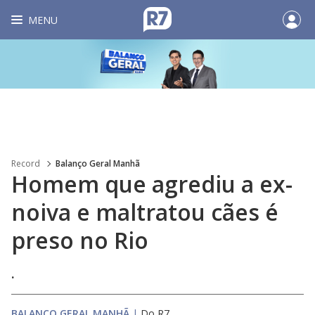
MENU
Record
Balanço Geral Manhã
Homem que agrediu a ex-
noiva e maltratou cães é
preso no Rio
.
BALANÇO GERAL MANHÃ
|
Do R7