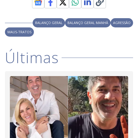
i
BALANÇO GERAL
BALANÇO GERAL MANHÃ
AGRESSÃO
d
MAUS-TRATOS
e
Últimas
o