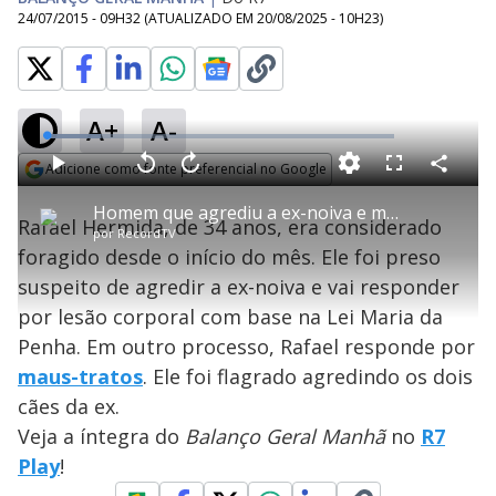
24/07/2015 - 09H32
(ATUALIZADO EM
20/08/2025 - 10H23
)
A+
A-
L
o
a
Adicione como fonte preferencial no Google
d
C
P
V
A
P
F
e
o
l
o
v
u
Opens in new window
d
m
a
l
a
l
:
Homem que agrediu a ex-noiva e maltratou cães é preso no Rio
p
y
t
n
l
1
Rafael Hermida, de 34 anos, era considerado
a
a
ç
s
5
por
RecordTV
r
r
a
c
.
t
1
r
l
r
4
foragido desde o início do mês. Ele foi preso
i
0
1
e
9
l
s
0
e
%
h
suspeito de agredir a ex-noiva e vai responder
e
s
n
a
g
e
r
u
g
por lesão corporal com base na Lei Maria da
n
u
a
d
n
o
d
Penha. Em outro processo, Rafael responde por
s
o
s
maus-tratos
. Ele foi flagrado agredindo os dois
y
cães da ex.
Veja a íntegra do
Balanço Geral Manhã
no
R7
M
V
u
d
Play
!
o