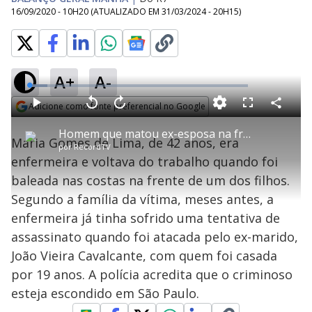
16/09/2020 - 10H20
(ATUALIZADO EM
31/03/2024 - 20H15
)
A+
A-
L
o
a
Adicione como fonte preferencial no Google
d
C
P
V
A
P
F
e
o
l
o
v
u
Opens in new window
d
m
a
l
a
l
:
Homem que matou ex-esposa na frente do filho pode estar em São Paulo
p
y
t
n
l
8
Maria Gomes de Lima, de 42 anos, era
a
a
ç
s
.
por
RecordTV
r
r
a
c
2
t
1
r
l
r
2
enfermeira e voltava do trabalho quando foi
i
0
1
e
%
l
s
0
e
h
baleada nas costas na frente de um dos filhos.
e
s
n
a
g
e
r
u
g
Segundo a família da vítima, meses antes, a
n
u
a
d
n
o
d
enfermeira já tinha sofrido uma tentativa de
s
o
s
assassinato quando foi atacada pelo ex-marido,
y
João Vieira Cavalcante, com quem foi casada
por 19 anos. A polícia acredita que o criminoso
M
V
u
d
esteja escondido em São Paulo.
o