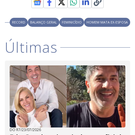
i
RECORD
BALANÇO GERAL
FEMINICÍDIO
HOMEM MATA EX-ESPOSA
d
Últimas
e
o
DO R7
/
23/07/2026