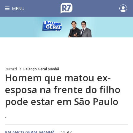
MENU
Record
Balanço Geral Manhã
Homem que matou ex-
esposa na frente do filho
pode estar em São Paulo
.
BALANÇO GERAL MANHÃ
|
Do R7