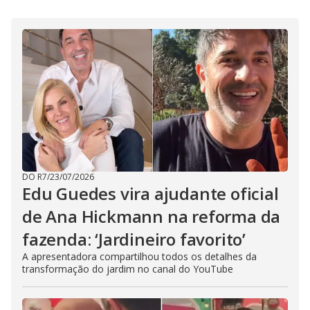
i
d
e
o
DO R7
/
23/07/2026
Edu Guedes vira ajudante oficial
de Ana Hickmann na reforma da
fazenda: ‘Jardineiro favorito’
A apresentadora compartilhou todos os detalhes da
transformação do jardim no canal do YouTube