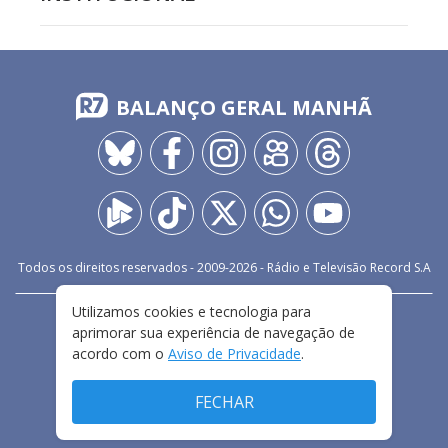
BALANÇO GERAL MANHÃ
Todos os direitos reservados - 2009-
2026
- Rádio e Televisão Record S.A
Utilizamos cookies e tecnologia para
CARREIRA
FALE CONOSCO
PRIVACIDADE
aprimorar sua experiência de navegação de
TERMOS E CONDIÇÕES DE USO
acordo com o
Aviso de Privacidade
.
FECHAR