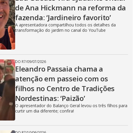
g
de Ana Hickmann na reforma da
fazenda: ‘Jardineiro favorito’
A apresentadora compartilhou todos os detalhes da
transformação do jardim no canal do YouTube
DO R7
/
09/07/2026
Eleandro Passaia chama a
atenção em passeio com os
filhos no Centro de Tradições
Nordestinas: ‘Paizão’
O apresentador do Balanço Geral levou os três filhos para
curtir um dia diferente; confira!
DO R7
/
10/06/2026