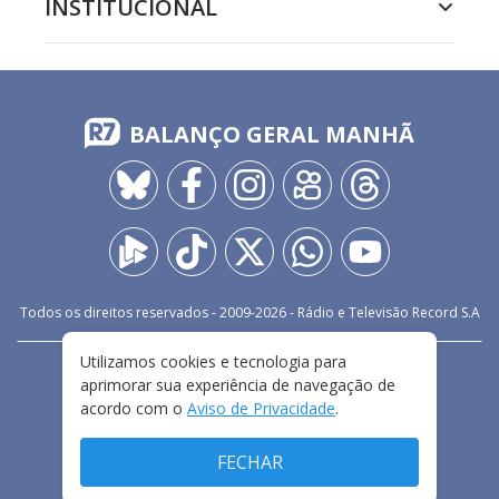
INSTITUCIONAL
BALANÇO GERAL MANHÃ
Todos os direitos reservados - 2009-
2026
- Rádio e Televisão Record S.A
Utilizamos cookies e tecnologia para
CARREIRA
FALE CONOSCO
PRIVACIDADE
aprimorar sua experiência de navegação de
TERMOS E CONDIÇÕES DE USO
acordo com o
Aviso de Privacidade
.
FECHAR