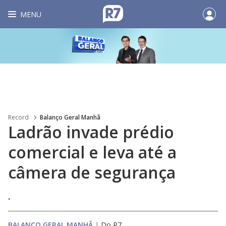
MENU
Record
Balanço Geral Manhã
Ladrão invade prédio
comercial e leva até a
câmera de segurança
.
BALANÇO GERAL MANHÃ
|
Do R7