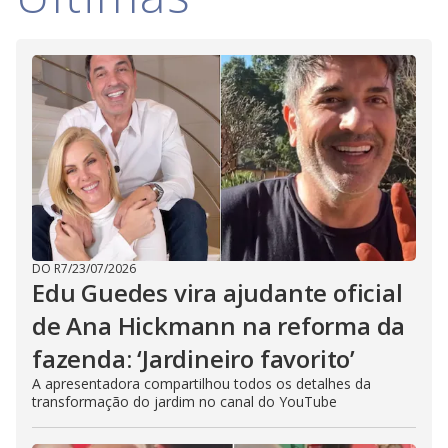
i
d
e
o
DO R7
/
23/07/2026
Edu Guedes vira ajudante oficial
de Ana Hickmann na reforma da
fazenda: ‘Jardineiro favorito’
A apresentadora compartilhou todos os detalhes da
transformação do jardim no canal do YouTube