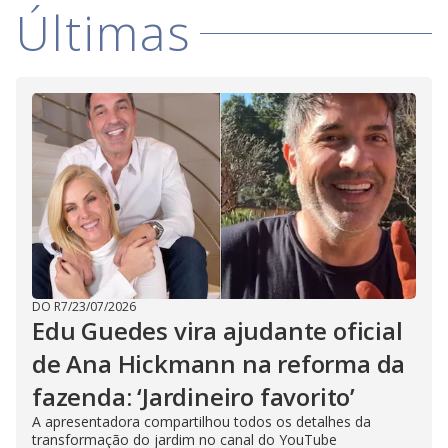
i
Últimas
d
e
o
DO R7
/
23/07/2026
Edu Guedes vira ajudante oficial
de Ana Hickmann na reforma da
fazenda: ‘Jardineiro favorito’
A apresentadora compartilhou todos os detalhes da
transformação do jardim no canal do YouTube