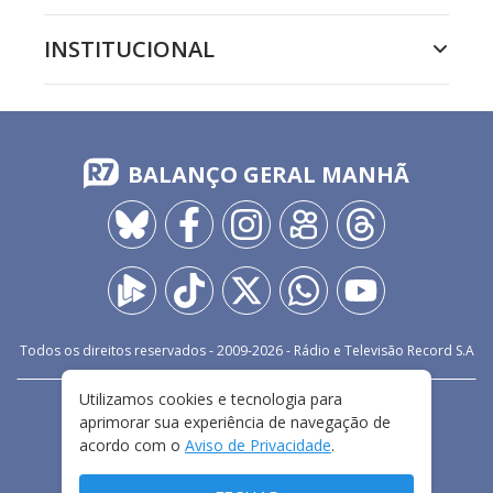
INSTITUCIONAL
BALANÇO GERAL MANHÃ
Todos os direitos reservados - 2009-
2026
- Rádio e Televisão Record S.A
Utilizamos cookies e tecnologia para
CARREIRA
FALE CONOSCO
PRIVACIDADE
aprimorar sua experiência de navegação de
TERMOS E CONDIÇÕES DE USO
acordo com o
Aviso de Privacidade
.