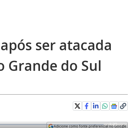
após ser atacada
o Grande do Sul
R
-
1:20
Adicione como fonte preferencial no Google