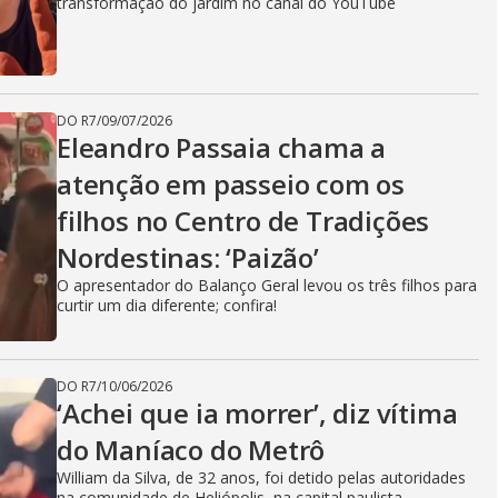
i
transformação do jardim no canal do YouTube
d
DO R7
/
09/07/2026
Eleandro Passaia chama a
e
atenção em passeio com os
filhos no Centro de Tradições
o
Nordestinas: ‘Paizão’
O apresentador do Balanço Geral levou os três filhos para
curtir um dia diferente; confira!
DO R7
/
10/06/2026
‘Achei que ia morrer’, diz vítima
do Maníaco do Metrô
William da Silva, de 32 anos, foi detido pelas autoridades
na comunidade de Heliópolis, na capital paulista