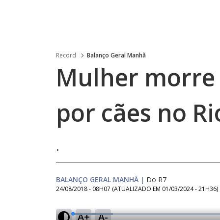
Record
Balanço Geral Manhã
Mulher morre 
por cães no Ri
.
BALANÇO GERAL MANHÃ
|
Do R7
24/08/2018 - 08H07
(ATUALIZADO EM
01/03/2024 - 21H36
)
A+
A-
L