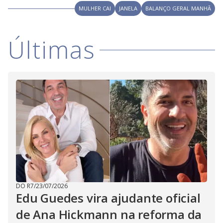
V
o
MULHER CAI
JANELA
BALANÇO GERAL MANHÃ
i
Últimas
d
e
o
DO R7
/
23/07/2026
Edu Guedes vira ajudante oficial
de Ana Hickmann na reforma da