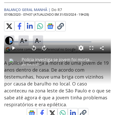
BALANÇO GERAL MANHÃ
|
Do R7
07/08/2020 - 07H37
(ATUALIZADO EM
31/03/2024 - 19H28
)
A+
A-
L
o
a
Adicione como fonte preferencial no Google
d
C
P
V
A
P
F
e
o
l
o
v
u
Opens in new window
d
m
a
l
a
l
:
Polícia investiga se jovem foi morta por vizinhos que reclamavam de barulho em SP
p
y
t
n
l
8
A polícia investiga a morte de uma jovem de 19
a
a
ç
s
.
por
RecordTV
r
r
a
c
9
t
1
r
l
r
0
anos dentro de casa. De acordo com
i
0
1
e
%
l
s
0
e
h
testemunhas, houve uma briga com vizinhos
e
s
n
a
g
e
r
u
g
por causa de barulho no local. O caso
n
u
a
d
n
o
d
aconteceu na zona leste de São Paulo e o que se
s
o
s
sabe até agora é que a jovem tinha problemas
y
respiratórios e era epilética.
M
u