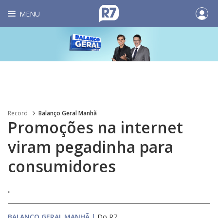
MENU
Record
Balanço Geral Manhã
Promoções na internet
viram pegadinha para
consumidores
.
BALANÇO GERAL MANHÃ
|
Do R7