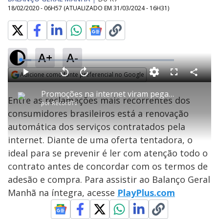
18/02/2020 - 06H57
(ATUALIZADO EM
31/03/2024 - 16H31
)
A+
A-
L
o
a
Adicione como fonte preferencial no Google
d
C
P
V
A
P
F
e
o
l
o
v
u
Opens in new window
d
m
a
l
a
l
:
Promoções na internet viram pegadinha para consumidores
p
y
t
n
l
7
Entre as reclamações mais recorrentes dos
a
a
ç
s
.
por
RecordTV
r
r
a
c
1
t
1
r
l
r
2
consumidores brasileiros está a renovação
i
0
1
e
%
l
s
0
e
h
automática dos serviços contratados pela
e
s
n
a
g
e
r
u
g
internet. Diante de uma oferta tentadora, o
n
u
a
d
n
o
d
ideal para se prevenir é ler com atenção todo o
s
o
s
contrato antes de concordar com os termos de
y
adesão e compra. Para assistir ao Balanço Geral
Manhã na íntegra, acesse
PlayPlus.com
M
V
u
d
o