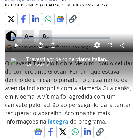
03/11/2015 - 09H21
(ATUALIZADO EM
04/03/2024 - 19H47
)
A+
A-
L
o
a
Adicione como fonte preferencial no Google
d
C
P
V
A
P
F
e
o
l
o
v
u
Opens in new window
d
m
a
l
a
l
:
Travesti agride comerciante italiano após roubá-lo em Moema
p
y
t
n
l
9
O travesti Tarcísio Nobre Melo roubou o celular
a
a
ç
s
.
por
RecordTV
r
r
a
c
1
t
1
r
l
r
5
do comerciante Giovani Ferrari, que estava
i
0
1
e
%
l
s
0
e
h
dentro de um carro parado no cruzamento da
e
s
n
a
g
e
r
u
g
avenida Indianópolis com a alameda Guaicanãs,
n
u
a
d
n
o
d
em Moema. A vítima foi agredida com um
s
o
s
canivete pelo ladrão ao persegui-lo para tentar
y
recuperar o aparelho. Acompanhe mais
informações na
íntegra
do programa.
M
V
u
d
o