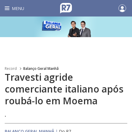
MENU
Record
Balanço Geral Manhã
Travesti agride
comerciante italiano após
roubá-lo em Moema
.
BALANÇO GERAL MANHÃ
|
Do R7