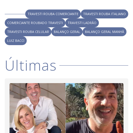
i
TRAVESTI ROUBA COMERCIANTE
TRAVESTI ROUBA ITALIANO
COMERCIANTE ROUBADO TRAVESTI
d
TRAVESTI LADRÃO
TRAVESTI ROUBA CELULAR
BALANÇO GERAL
BALANÇO GERAL MANHÃ
LUIZ BACCI
e
Últimas
o