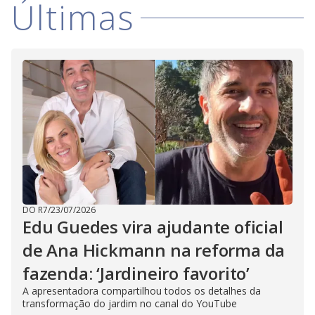
Últimas
i
d
e
o
DO R7
/
23/07/2026
Edu Guedes vira ajudante oficial
de Ana Hickmann na reforma da
fazenda: ‘Jardineiro favorito’
A apresentadora compartilhou todos os detalhes da
transformação do jardim no canal do YouTube