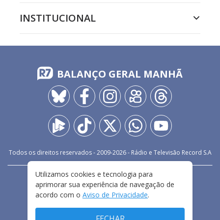
INSTITUCIONAL
BALANÇO GERAL MANHÃ
Todos os direitos reservados - 2009-
2026
- Rádio e Televisão Record S.A
Utilizamos cookies e tecnologia para
CARREIRA
FALE CONOSCO
PRIVACIDADE
aprimorar sua experiência de navegação de
TERMOS E CONDIÇÕES DE USO
acordo com o
Aviso de Privacidade
.
FECHAR