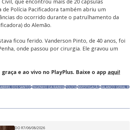
a Civil, que encontrou mais de 20 cápsulas
a de Polícia Pacificadora também abriu um
âncias do ocorrido durante o patrulhamento da
ificadora) do Alemão.
ava ficou ferido. Vanderson Pinto, de 40 anos, foi
 Penha, onde passou por cirurgia. Ele gravou um
graça e ao vivo no PlayPlus. Baixe o app
aqui!
ABRIEL DOS SANTOS
ENGENHO DA RAINHA
POLÍCIA
INVESTIGAÇÃO
BALANÇO GERAL RJ
DO R7
/
06/08/2026