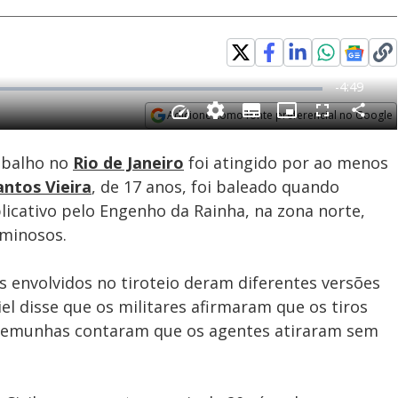
Adicione como fonte preferencial no Google
Subtitles
Velocidade
Opens in new window
abalho no
Rio de Janeiro
foi atingido por ao menos
antos Vieira
, de 17 anos, foi baleado quando
icativo pelo Engenho da Rainha, na zona norte,
iminosos.
es envolvidos no tiroteio deram diferentes versões
iel disse que os militares afirmaram que os tiros
stemunhas contaram que os agentes atiraram sem