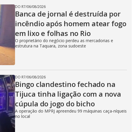
DO R7
/
06/08/2026
Banca de jornal é destruída por
incêndio após homem atear fogo
em lixo e folhas no Rio
O proprietário do negócio perdeu as mercadorias e
estrutura na Taquara, zona sudoeste
DO R7
/
06/08/2026
Bingo clandestino fechado na
Tijuca tinha ligação com a nova
cúpula do jogo do bicho
A operação do MPRJ apreendeu 99 máquinas caça-níqueis
no local