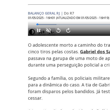
BALANÇO GERAL RJ
|
Do R7
01/05/2025 - 16H01
(ATUALIZADO EM
01/05/2025 - 16H19
)
Loaded
:
12.38%
A+
A-
Ativar
Som
O adolescente morto a caminho do tr
cinco tiros pelas costas.
Gabriel dos S
passava na garupa de uma moto de apl
durante uma perseguição policial a cr
Segundo a família, os policiais militar
para a dinâmica do caso. A tia de Gabr
foram disparos pelos bandidos. Já te
cessar.