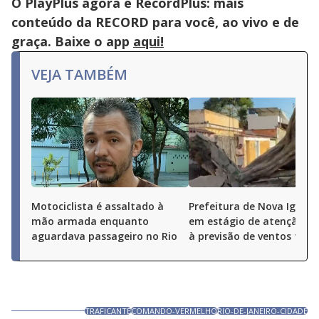
O PlayPlus agora é RecordPlus: mais
conteúdo da RECORD para você, ao vivo e de
graça. Baixe o app
aqui!
VEJA TAMBÉM
Motociclista é assaltado à
Prefeitura de Nova Iguaçu
mão armada enquanto
em estágio de atenção de
aguardava passageiro no Rio
à previsão de ventos fort
TRAFICANTE
COMANDO-VERMELHO
RIO-DE-JANEIRO-CIDADE