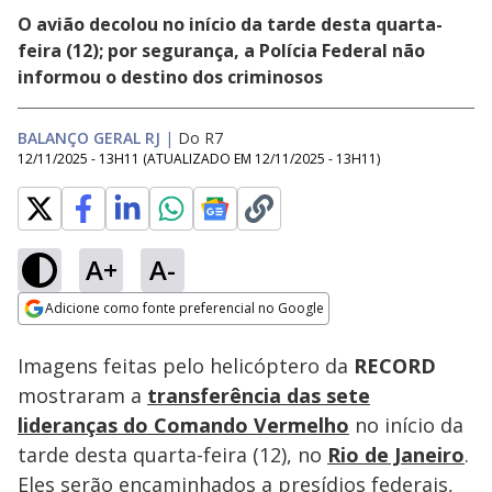
O avião decolou no início da tarde desta quarta-
feira (12); por segurança, a Polícia Federal não
informou o destino dos criminosos
BALANÇO GERAL RJ
|
Do R7
12/11/2025 - 13H11
(ATUALIZADO EM
12/11/2025 - 13H11
)
A+
A-
Loaded
:
13.51%
Adicione como fonte preferencial no Google
Ativar
Som
Opens in new window
Imagens feitas pelo helicóptero da
RECORD
mostraram a
transferência das sete
lideranças do Comando Vermelho
no início da
tarde desta quarta-feira (12), no
Rio de Janeiro
.
Eles serão encaminhados a presídios federais,