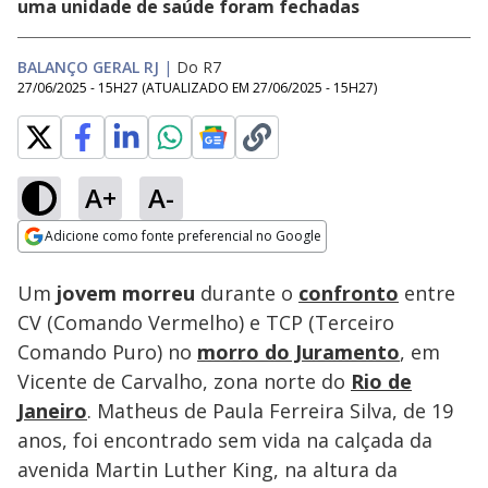
uma unidade de saúde foram fechadas
BALANÇO GERAL RJ
|
Do R7
27/06/2025 - 15H27
(ATUALIZADO EM
27/06/2025 - 15H27
)
A+
A-
Loaded
:
43.41%
Adicione como fonte preferencial no Google
Subtitles
Ativar
Som
Opens in new window
Um
jovem morreu
durante o
confronto
entre
CV (Comando Vermelho) e TCP (Terceiro
Comando Puro) no
morro do Juramento
, em
Vicente de Carvalho, zona norte do
Rio de
Janeiro
. Matheus de Paula Ferreira Silva, de 19
anos, foi encontrado sem vida na calçada da
avenida Martin Luther King, na altura da