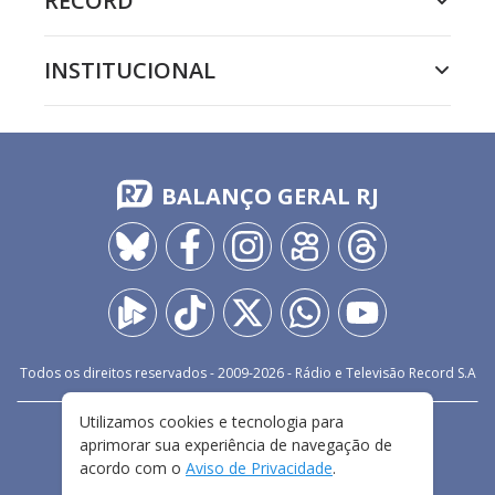
RECORD
INSTITUCIONAL
BALANÇO GERAL RJ
Todos os direitos reservados - 2009-
2026
- Rádio e Televisão Record S.A
Utilizamos cookies e tecnologia para
CARREIRA
FALE CONOSCO
PRIVACIDADE
aprimorar sua experiência de navegação de
TERMOS E CONDIÇÕES DE USO
acordo com o
Aviso de Privacidade
.