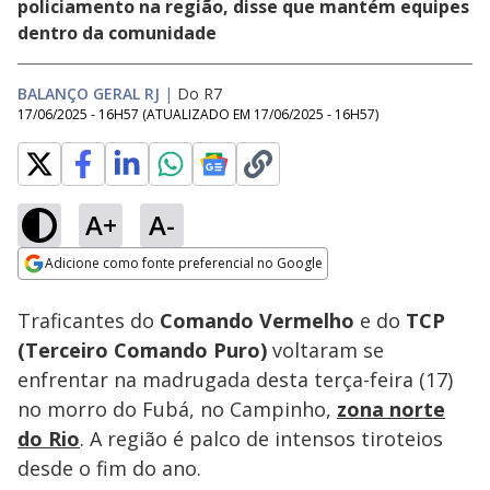
policiamento na região, disse que mantém equipes
dentro da comunidade
BALANÇO GERAL RJ
|
Do R7
17/06/2025 - 16H57
(ATUALIZADO EM
17/06/2025 - 16H57
)
A+
A-
Loaded
:
49.53%
Adicione como fonte preferencial no Google
Subtitles
Ativar
Som
Opens in new window
Traficantes do
Comando Vermelho
e do
TCP
(Terceiro Comando Puro)
voltaram se
enfrentar na madrugada desta terça-feira (17)
no morro do Fubá, no Campinho,
zona norte
do Rio
. A região é palco de intensos tiroteios
desde o fim do ano.