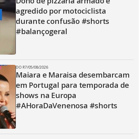
Dono de pizzaria armado é
agredido por motociclista
durante confusão #shorts
#balançogeral
DO R7
/
05/08/2026
Maiara e Maraisa desembarcam
em Portugal para temporada de
shows na Europa
#AHoraDaVenenosa #shorts