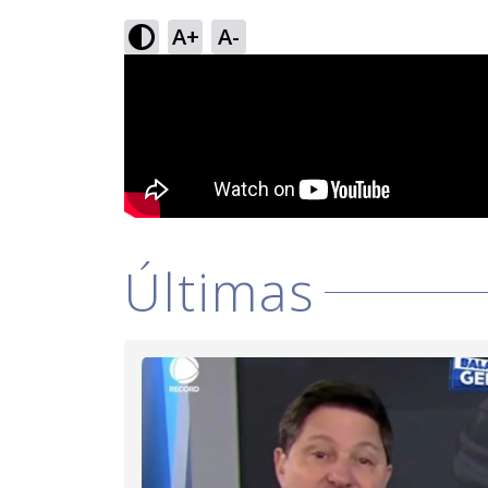
A+
A-
Últimas