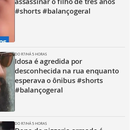
assassinar o filho de três anos
#shorts #balançogeral
DO R7
/
HÁ 5 HORAS
Idosa é agredida por
desconhecida na rua enquanto
esperava o ônibus #shorts
#balançogeral
DO R7
/
HÁ 5 HORAS