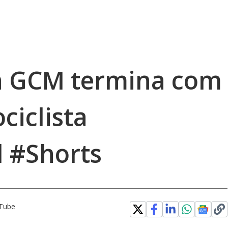
 GCM termina com
ciclista
 #Shorts
uTube