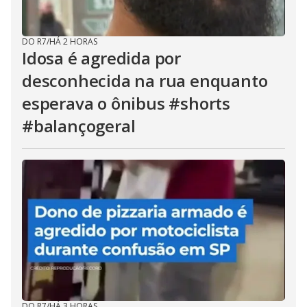
DO R7
/
HÁ 2 HORAS
Idosa é agredida por
desconhecida na rua enquanto
esperava o ônibus #shorts
#balançogeral
DO R7
/
HÁ 3 HORAS