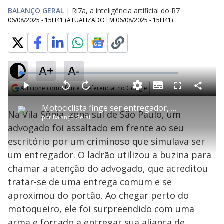
BALANÇO GERAL
|
Ri7a, a inteligência artificial do R7
06/08/2025 - 15H41
(ATUALIZADO EM
06/08/2025 - 15H41
)
A+
A-
L
o
a
Adicione como fonte preferencial no Google
S
d
u
C
P
V
A
P
F
e
b
o
l
o
v
u
Opens in new window
d
t
m
a
l
a
l
:
Motociclista finge ser entregador, buzina e assalta vítima em frente a escritório em São Paulo
i
p
y
t
n
l
3
Na Vila Sônia, zona sul de São Paulo, um
t
a
a
ç
s
.
por
Balanço Geral
l
r
r
a
c
0
e
t
1
r
l
r
5
advogado foi assaltado em frente ao seu
s
i
0
1
e
%
l
s
0
e
h
escritório por um criminoso que simulava ser
e
s
n
a
g
e
r
u
g
um entregador. O ladrão utilizou a buzina para
n
u
a
d
n
o
d
chamar a atenção do advogado, que acreditou
s
o
s
tratar-se de uma entrega comum e se
y
aproximou do portão. Ao chegar perto do
motoqueiro, ele foi surpreendido com uma
M
u
d
arma e forçado a entregar sua aliança de