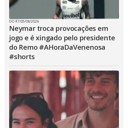
DO R7
/
05/08/2026
Neymar troca provocações em
jogo e é xingado pelo presidente
do Remo #AHoraDaVenenosa
#shorts