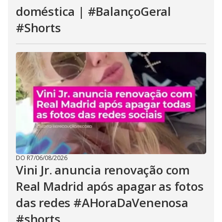
doméstica | #BalançoGeral
#Shorts
DO R7
/
06/08/2026
Vini Jr. anuncia renovação com
Real Madrid após apagar as fotos
das redes #AHoraDaVenenosa
#shorts