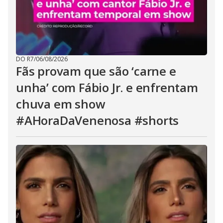
DO R7
/
06/08/2026
Fãs provam que são ‘carne e
unha’ com Fábio Jr. e enfrentam
chuva em show
#AHoraDaVenenosa #shorts