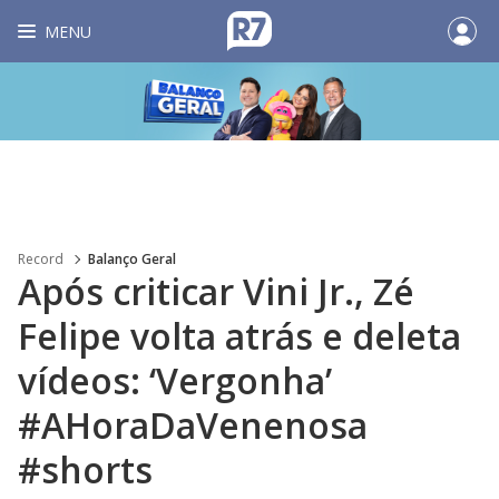
MENU
Record
Balanço Geral
Após criticar Vini Jr., Zé
Felipe volta atrás e deleta
vídeos: ‘Vergonha’
#AHoraDaVenenosa
#shorts