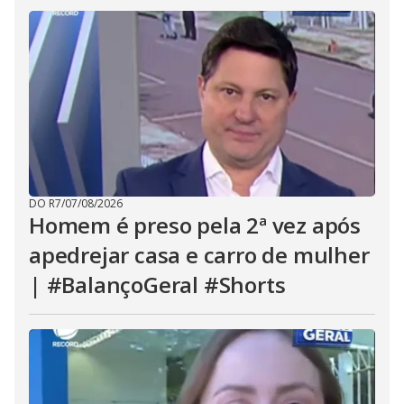
DO R7
/
07/08/2026
Homem é preso pela 2ª vez após
apedrejar casa e carro de mulher
| #BalançoGeral #Shorts