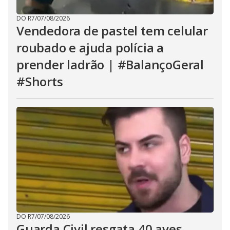
DO R7
/
07/08/2026
Vendedora de pastel tem celular
roubado e ajuda polícia a
prender ladrão | #BalançoGeral
#Shorts
DO R7
/
07/08/2026
Guarda Civil resgata 40 aves