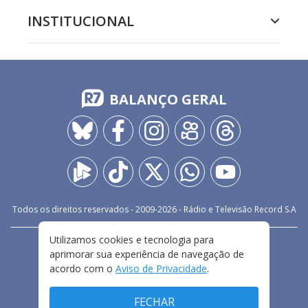
INSTITUCIONAL
BALANÇO GERAL
Todos os direitos reservados - 2009-
2026
- Rádio e Televisão Record S.A
Utilizamos cookies e tecnologia para
CARREIRA
FALE CONOSCO
PRIVACIDADE
aprimorar sua experiência de navegação de
TERMOS E CONDIÇÕES DE USO
acordo com o
Aviso de Privacidade
.
FECHAR