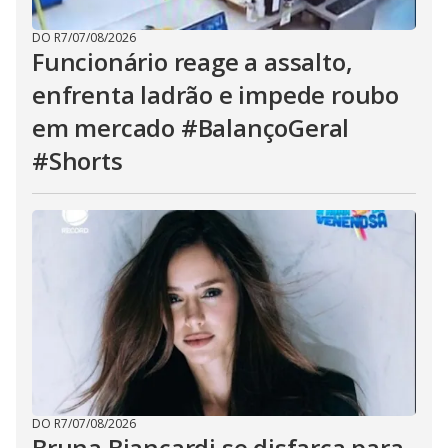
DO R7
/
07/08/2026
Funcionário reage a assalto,
enfrenta ladrão e impede roubo
em mercado #BalançoGeral
#Shorts
DO R7
/
07/08/2026
Bruna Biancardi se disfarça para