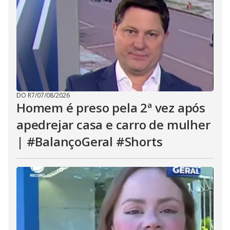
DO R7
/
07/08/2026
Homem é preso pela 2ª vez após
apedrejar casa e carro de mulher
| #BalançoGeral #Shorts