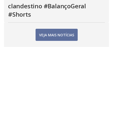
clandestino #BalançoGeral
#Shorts
VEJA MAIS NOTÍCIAS