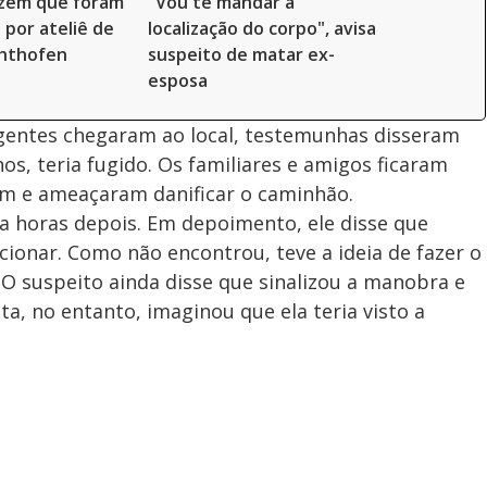
izem que foram
"Vou te mandar a
por ateliê de
localização do corpo", avisa
chthofen
suspeito de matar ex-
esposa
agentes chegaram ao local, testemunhas disseram
s, teria fugido. Os familiares e amigos ficaram
m e ameaçaram danificar o caminhão.
ia horas depois. Em depoimento, ele disse que
ionar. Como não encontrou, teve a ideia de fazer o
 O suspeito ainda disse que sinalizou a manobra e
a, no entanto, imaginou que ela teria visto a