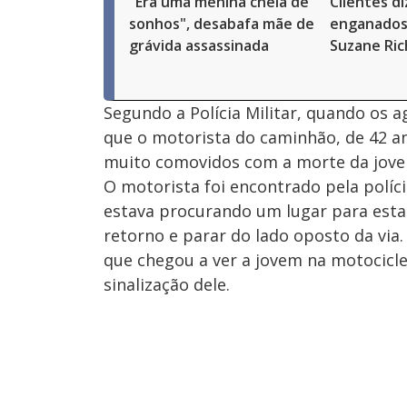
"Era uma menina cheia de
Clientes d
sonhos", desabafa mãe de
enganados 
grávida assassinada
Suzane Ri
Segundo a Polícia Militar, quando os 
que o motorista do caminhão, de 42 ano
muito comovidos com a morte da jove
O motorista foi encontrado pela políc
estava procurando um lugar para estac
retorno e parar do lado oposto da via.
que chegou a ver a jovem na motociclet
sinalização dele.