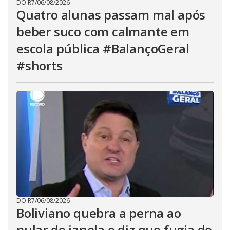
DO R7
/
06/08/2026
Quatro alunas passam mal após
beber suco com calmante em
escola pública #BalançoGeral
#shorts
DO R7
/
06/08/2026
Boliviano quebra a perna ao
pular de janela e diz que fugia de