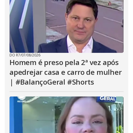
DO R7
/
07/08/2026
Homem é preso pela 2ª vez após
apedrejar casa e carro de mulher
| #BalançoGeral #Shorts