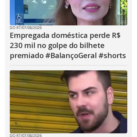
DO R7
/
07/08/2026
Empregada doméstica perde R$
230 mil no golpe do bilhete
premiado #BalançoGeral #shorts
DO R7
/
07/08/2026