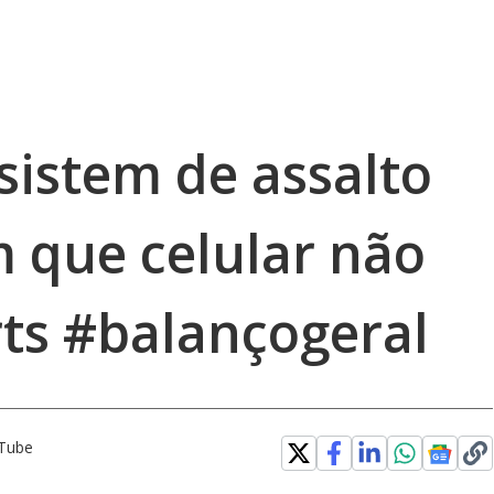
sistem de assalto
 que celular não
rts #balançogeral
uTube