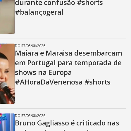
durante confusão #shorts
#balançogeral
DO R7
/
05/08/2026
Maiara e Maraisa desembarcam
em Portugal para temporada de
shows na Europa
#AHoraDaVenenosa #shorts
DO R7
/
05/08/2026
Bruno Gagliasso é criticado nas