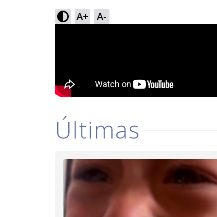
A+
A-
Últimas