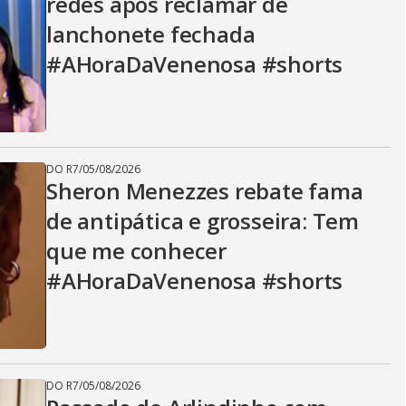
redes após reclamar de
lanchonete fechada
#AHoraDaVenenosa #shorts
DO R7
/
05/08/2026
Sheron Menezzes rebate fama
de antipática e grosseira: Tem
que me conhecer
#AHoraDaVenenosa #shorts
DO R7
/
05/08/2026