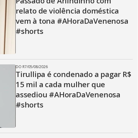
Passado de Arlindinho com
relato de violência doméstica
vem à tona #AHoraDaVenenosa
#shorts
DO R7
/
05/08/2026
Tirullipa é condenado a pagar R$
15 mil a cada mulher que
assediou #AHoraDaVenenosa
#shorts