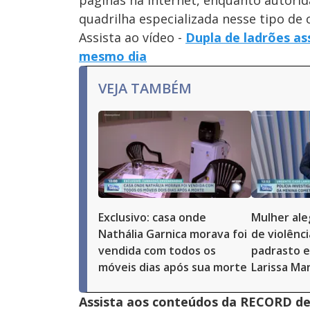
páginas na internet, enquanto autorid
quadrilha especializada nesse tipo de 
Assista ao vídeo -
Dupla de ladrões ass
mesmo dia
VEJA TAMBÉM
Exclusivo: casa onde
Mulher ale
Nathália Garnica morava foi
de violênci
vendida com todos os
padrasto e
móveis dias após sua morte
Larissa Ma
Assista aos conteúdos da RECORD de 