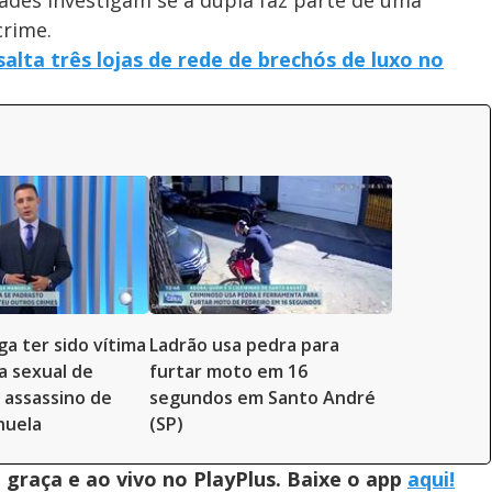
ades investigam se a dupla faz parte de uma
crime.
alta três lojas de rede de brechós de luxo no
ga ter sido vítima
Ladrão usa pedra para
a sexual de
furtar moto em 16
 assassino de
segundos em Santo André
nuela
(SP)
graça e ao vivo no PlayPlus. Baixe o app
aqui!