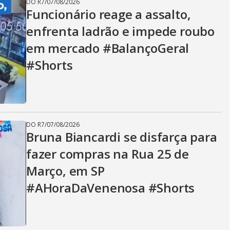
DO R7
/
07/08/2026
Funcionário reage a assalto,
enfrenta ladrão e impede roubo
em mercado #BalançoGeral
#Shorts
DO R7
/
07/08/2026
Bruna Biancardi se disfarça para
fazer compras na Rua 25 de
Março, em SP
#AHoraDaVenenosa #Shorts