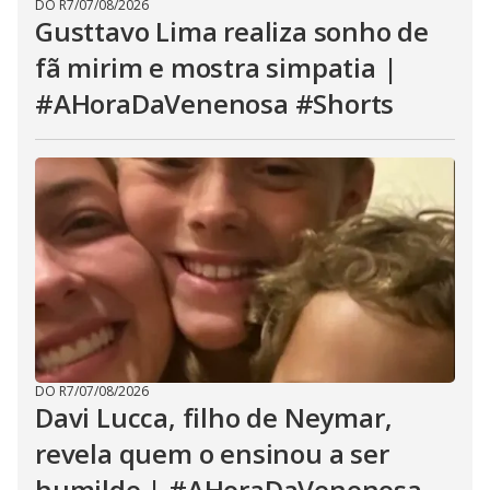
DO R7
/
07/08/2026
Gusttavo Lima realiza sonho de
fã mirim e mostra simpatia |
#AHoraDaVenenosa #Shorts
DO R7
/
07/08/2026
Davi Lucca, filho de Neymar,
revela quem o ensinou a ser
humilde | #AHoraDaVenenosa