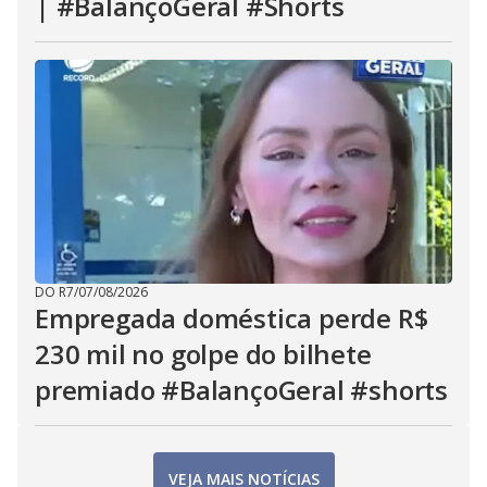
| #BalançoGeral #Shorts
DO R7
/
07/08/2026
Empregada doméstica perde R$
230 mil no golpe do bilhete
premiado #BalançoGeral #shorts
VEJA MAIS NOTÍCIAS