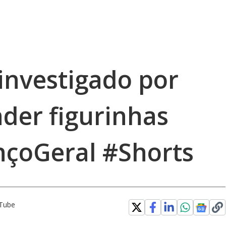
investigado por
der figurinhas
ançoGeral #Shorts
uTube