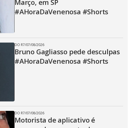
Março, em SP
#AHoraDaVenenosa #Shorts
DO R7
/
07/08/2026
Bruno Gagliasso pede desculpas
#AHoraDaVenenosa #Shorts
DO R7
/
07/08/2026
Motorista de aplicativo é