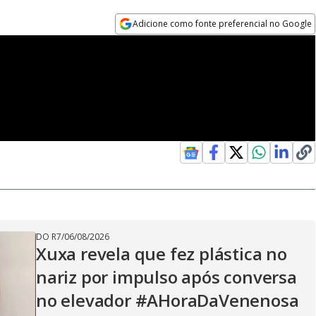
Adicione como fonte preferencial no Google
Opens in new window
DO R7
/
06/08/2026
Xuxa revela que fez plástica no
nariz por impulso após conversa
no elevador #AHoraDaVenenosa