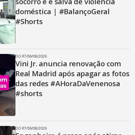
socorro e é salva de violência
doméstica | #BalançoGeral
#Shorts
DO R7
/
06/08/2026
Vini Jr. anuncia renovação com
Real Madrid após apagar as fotos
das redes #AHoraDaVenenosa
#shorts
DO R7
/
06/08/2026