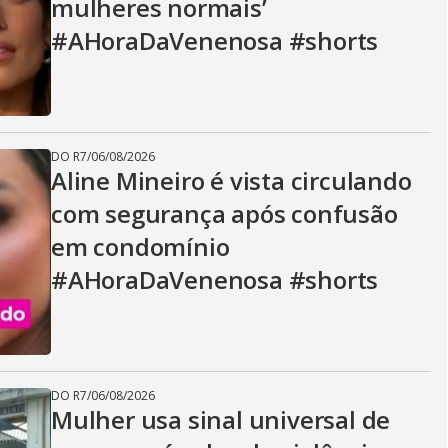
mulheres normais’
#AHoraDaVenenosa #shorts
DO R7
/
06/08/2026
Aline Mineiro é vista circulando
com segurança após confusão
em condomínio
#AHoraDaVenenosa #shorts
DO R7
/
06/08/2026
Mulher usa sinal universal de