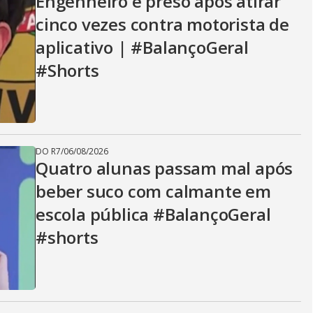
Engenheiro é preso após atirar
cinco vezes contra motorista de
aplicativo | #BalançoGeral
#Shorts
DO R7
/
06/08/2026
Quatro alunas passam mal após
beber suco com calmante em
escola pública #BalançoGeral
#shorts