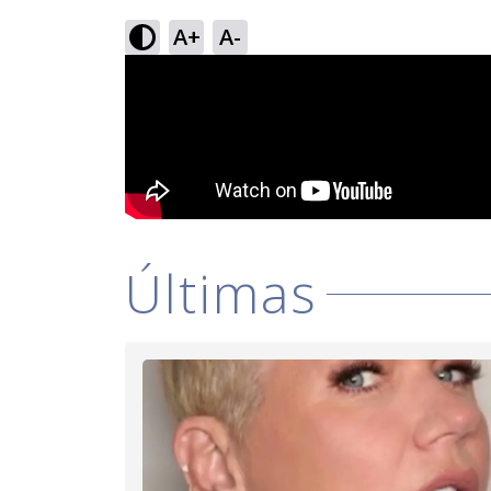
A+
A-
Últimas