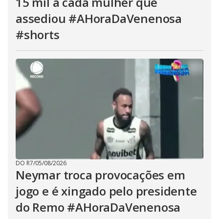
15 mil a cada mulher que
assediou #AHoraDaVenenosa
#shorts
DO R7
/
05/08/2026
Neymar troca provocações em
jogo e é xingado pelo presidente
do Remo #AHoraDaVenenosa