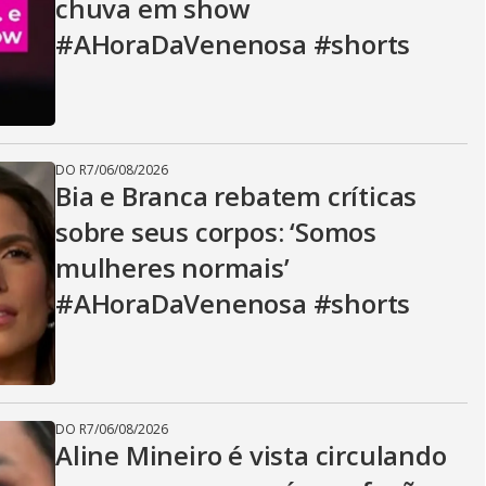
chuva em show
#AHoraDaVenenosa #shorts
DO R7
/
06/08/2026
Bia e Branca rebatem críticas
sobre seus corpos: ‘Somos
mulheres normais’
#AHoraDaVenenosa #shorts
DO R7
/
06/08/2026
Aline Mineiro é vista circulando