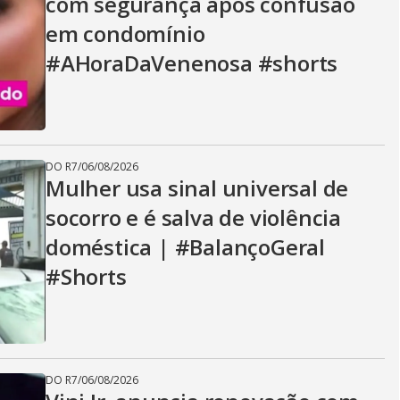
com segurança após confusão
em condomínio
#AHoraDaVenenosa #shorts
DO R7
/
06/08/2026
Mulher usa sinal universal de
socorro e é salva de violência
doméstica | #BalançoGeral
#Shorts
DO R7
/
06/08/2026