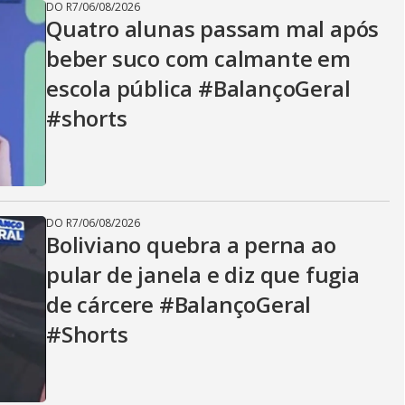
DO R7
/
06/08/2026
Quatro alunas passam mal após
beber suco com calmante em
escola pública #BalançoGeral
#shorts
DO R7
/
06/08/2026
Boliviano quebra a perna ao
pular de janela e diz que fugia
de cárcere #BalançoGeral
#Shorts