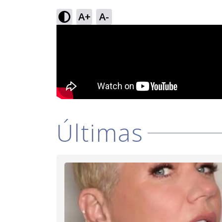
A+
A-
Últimas