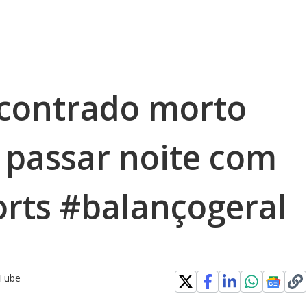
contrado morto
 passar noite com
rts #balançogeral
uTube