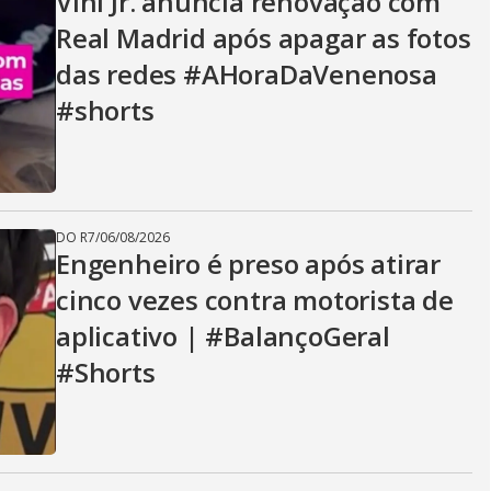
Vini Jr. anuncia renovação com
Real Madrid após apagar as fotos
das redes #AHoraDaVenenosa
#shorts
DO R7
/
06/08/2026
Engenheiro é preso após atirar
cinco vezes contra motorista de
aplicativo | #BalançoGeral
#Shorts