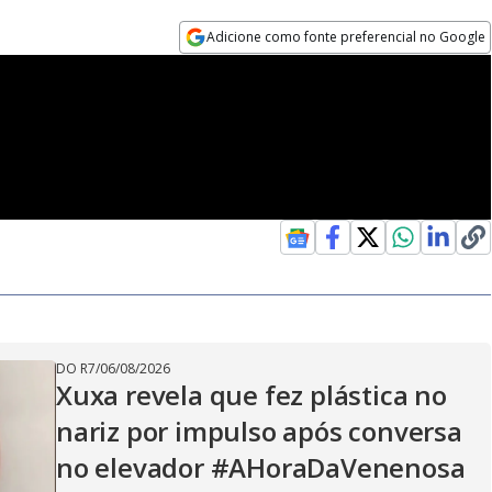
Adicione como fonte preferencial no Google
Opens in new window
DO R7
/
06/08/2026
Xuxa revela que fez plástica no
nariz por impulso após conversa
no elevador #AHoraDaVenenosa