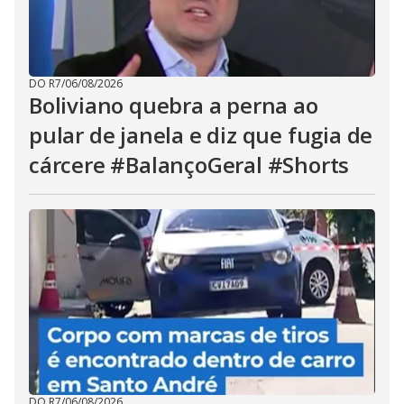
DO R7
/
06/08/2026
Boliviano quebra a perna ao
pular de janela e diz que fugia de
cárcere #BalançoGeral #Shorts
DO R7
/
06/08/2026