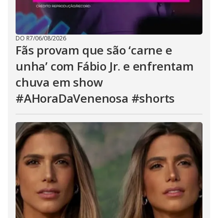
DO R7
/
06/08/2026
Fãs provam que são ‘carne e
unha’ com Fábio Jr. e enfrentam
chuva em show
#AHoraDaVenenosa #shorts