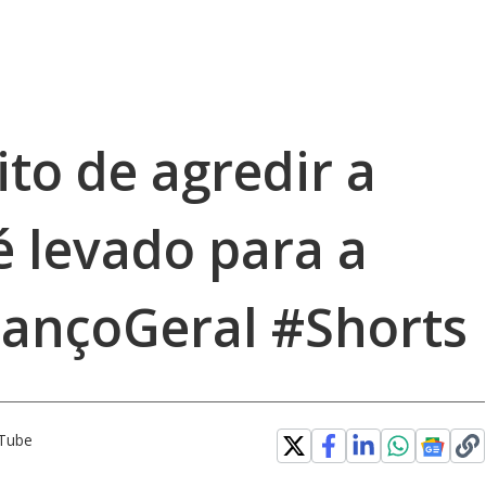
o de agredir a
 levado para a
lançoGeral #Shorts
uTube