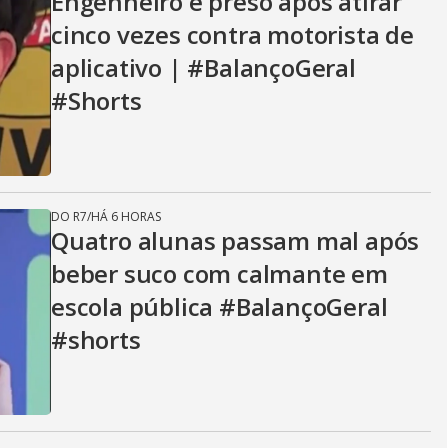
Engenheiro é preso após atirar
cinco vezes contra motorista de
aplicativo | #BalançoGeral
#Shorts
DO R7
/
HÁ 6 HORAS
Quatro alunas passam mal após
beber suco com calmante em
escola pública #BalançoGeral
#shorts