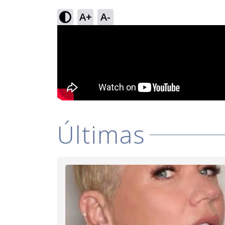
A+
A-
Últimas