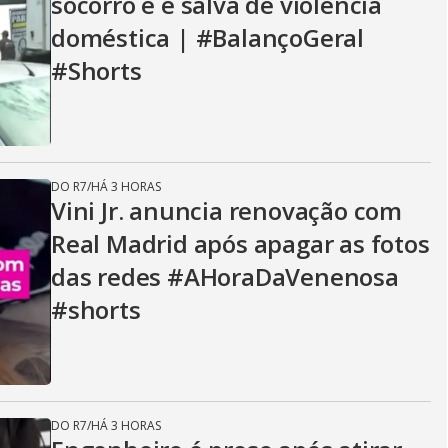
socorro e é salva de violência
doméstica | #BalançoGeral
#Shorts
DO R7
/
HÁ 3 HORAS
Vini Jr. anuncia renovação com
Real Madrid após apagar as fotos
das redes #AHoraDaVenenosa
#shorts
DO R7
/
HÁ 3 HORAS