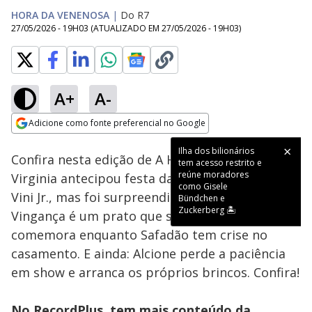
HORA DA VENENOSA
|
Do R7
27/05/2026 - 19H03
(ATUALIZADO EM
27/05/2026 - 19H03
)
A+
A-
Loaded
:
4.30%
Adicione como fonte preferencial no Google
Ativar
Som
Opens in new window
Ilha dos bilionários
Confira nesta edição de A Hora da Venenosa:
tem acesso restrito e
reúne moradores
Virginia antecipou festa da filha por causa de
como Gisele
Vini Jr., mas foi surpreendida com término.
Bündchen e
Zuckerberg 🏝️
Vingança é um prato que se come frio: ex
comemora enquanto Safadão tem crise no
casamento. E ainda: Alcione perde a paciência
em show e arranca os próprios brincos. Confira!
No RecordPlus, tem mais conteúdo da