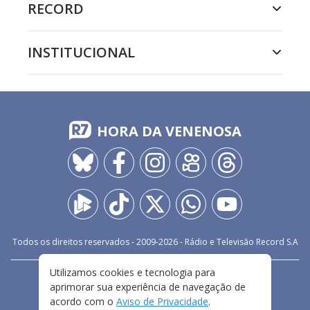
RECORD
INSTITUCIONAL
HORA DA VENENOSA
Todos os direitos reservados - 2009-
2026
- Rádio e Televisão Record S.A
Utilizamos cookies e tecnologia para
CARREIRA
FALE CONOSCO
PRIVACIDADE
aprimorar sua experiência de navegação de
TERMOS E CONDIÇÕES DE USO
acordo com o
Aviso de Privacidade
.