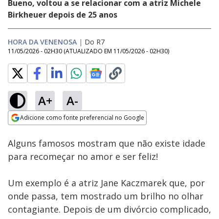
Bueno, voltou a se relacionar com a atriz Michele
Birkheuer depois de 25 anos
HORA DA VENENOSA
|
Do R7
11/05/2026 - 02H30
(ATUALIZADO EM
11/05/2026 - 02H30
)
A+
A-
Loaded
:
25.73%
Adicione como fonte preferencial no Google
Subtitles
Ativar
Som
Opens in new window
Alguns famosos mostram que não existe idade
para recomeçar no amor e ser feliz!
Um exemplo é a atriz Jane Kaczmarek que, por
onde passa, tem mostrado um brilho no olhar
contagiante. Depois de um divórcio complicado,