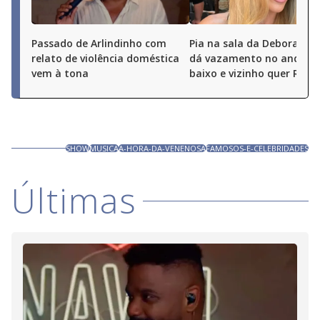
Passado de Arlindinho com
Pia na sala da Deborah S
relato de violência doméstica
dá vazamento no andar 
vem à tona
baixo e vizinho quer R$ 50
SHOW
MUSICA
A-HORA-DA-VENENOSA
FAMOSOS-E-CELEBRIDADES
Últimas