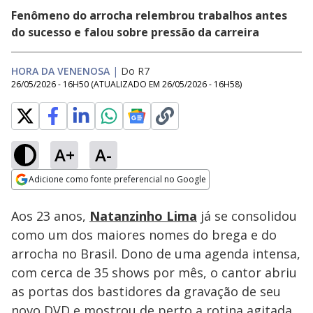
Fenômeno do arrocha relembrou trabalhos antes
do sucesso e falou sobre pressão da carreira
HORA DA VENENOSA
|
Do R7
26/05/2026 - 16H50
(ATUALIZADO EM
26/05/2026 - 16H58
)
A+
A-
Loaded
:
25.21%
Adicione como fonte preferencial no Google
Subtitles
Ativar
Som
Opens in new window
Aos 23 anos,
Natanzinho Lima
já se consolidou
como um dos maiores nomes do brega e do
arrocha no Brasil. Dono de uma agenda intensa,
com cerca de 35 shows por mês, o cantor abriu
as portas dos bastidores da gravação de seu
novo DVD e mostrou de perto a rotina agitada