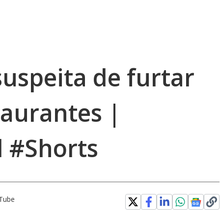
suspeita de furtar
taurantes |
 #Shorts
uTube