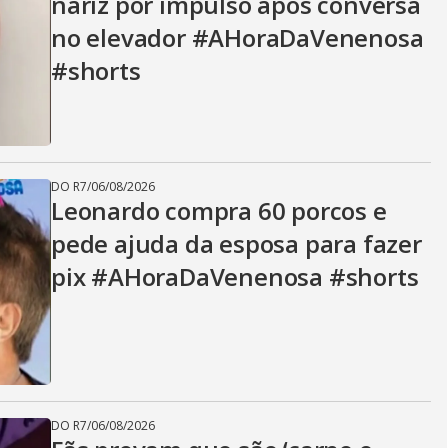
nariz por impulso após conversa
no elevador #AHoraDaVenenosa
#shorts
DO R7
/
06/08/2026
Leonardo compra 60 porcos e
pede ajuda da esposa para fazer
pix #AHoraDaVenenosa #shorts
DO R7
/
06/08/2026