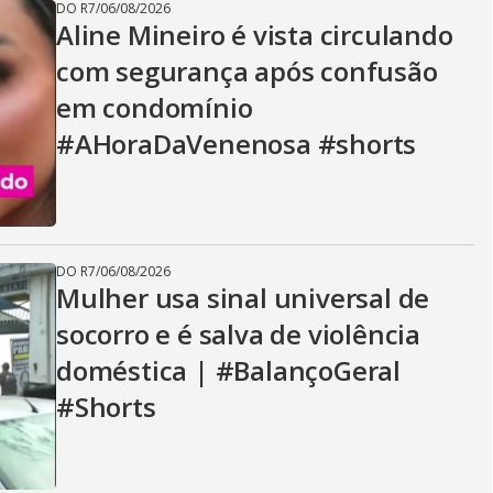
DO R7
/
06/08/2026
Aline Mineiro é vista circulando
com segurança após confusão
em condomínio
#AHoraDaVenenosa #shorts
DO R7
/
06/08/2026
Mulher usa sinal universal de
socorro e é salva de violência
doméstica | #BalançoGeral
#Shorts