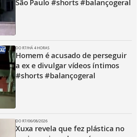
São Paulo #shorts #balançogeral
DO R7
/
HÁ 4 HORAS
Homem é acusado de perseguir
a ex e divulgar vídeos íntimos
#shorts #balançogeral
DO R7
/
06/08/2026
Xuxa revela que fez plástica no