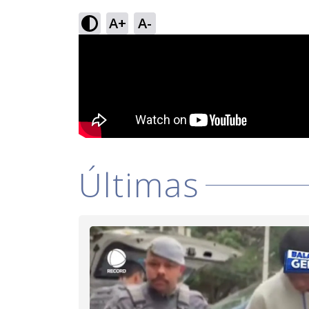
A+
A-
Últimas