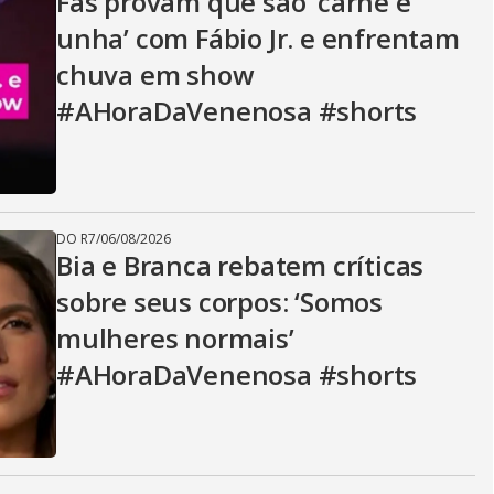
Fãs provam que são ‘carne e
unha’ com Fábio Jr. e enfrentam
chuva em show
#AHoraDaVenenosa #shorts
DO R7
/
06/08/2026
Bia e Branca rebatem críticas
sobre seus corpos: ‘Somos
mulheres normais’
#AHoraDaVenenosa #shorts