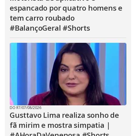
espancado por quatro homens e
tem carro roubado
#BalançoGeral #Shorts
DO R7
/
07/08/2026
Gusttavo Lima realiza sonho de
fã mirim e mostra simpatia |
#AHoraDaVenenosa #Shorts