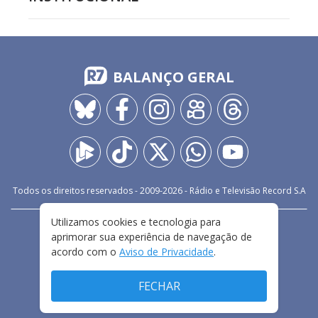
BALANÇO GERAL
Todos os direitos reservados - 2009-
2026
- Rádio e Televisão Record S.A
Utilizamos cookies e tecnologia para
CARREIRA
FALE CONOSCO
PRIVACIDADE
aprimorar sua experiência de navegação de
TERMOS E CONDIÇÕES DE USO
acordo com o
Aviso de Privacidade
.
FECHAR