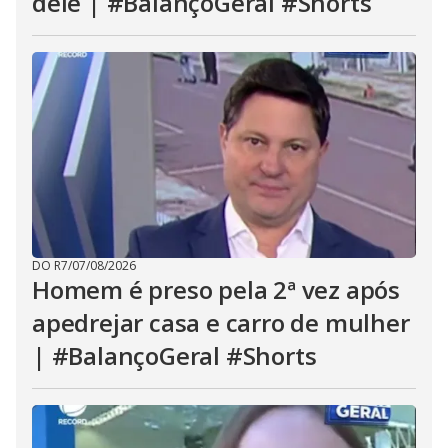
dele | #BalançoGeral #Shorts
DO R7
/
07/08/2026
Homem é preso pela 2ª vez após
apedrejar casa e carro de mulher
| #BalançoGeral #Shorts