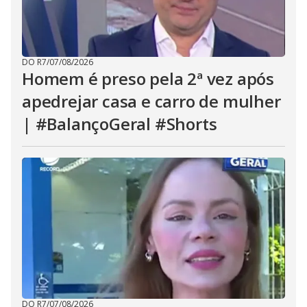
DO R7
/
07/08/2026
Homem é preso pela 2ª vez após
apedrejar casa e carro de mulher
| #BalançoGeral #Shorts
DO R7
/
07/08/2026