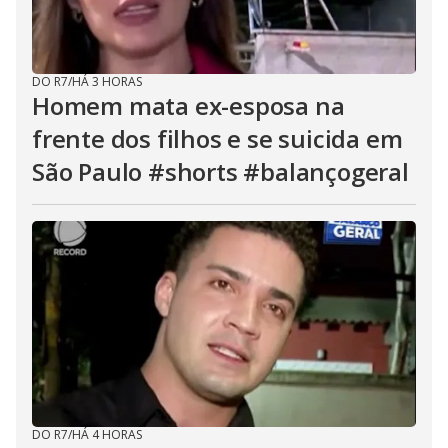
DO R7
/
HÁ 3 HORAS
Homem mata ex-esposa na
frente dos filhos e se suicida em
São Paulo #shorts #balançogeral
DO R7
/
HÁ 4 HORAS