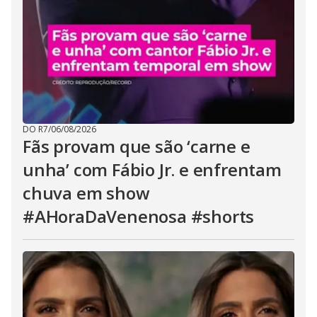
DO R7
/
06/08/2026
Fãs provam que são ‘carne e
unha’ com Fábio Jr. e enfrentam
chuva em show
#AHoraDaVenenosa #shorts