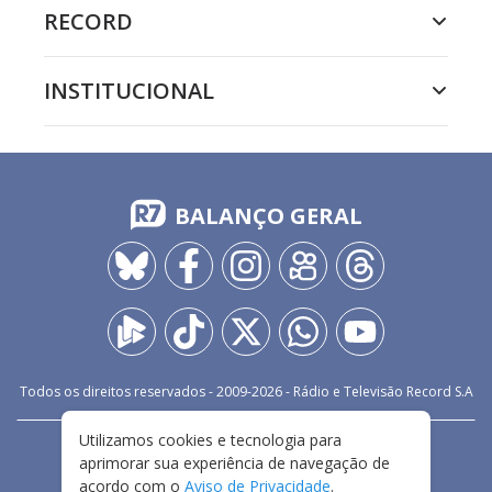
RECORD
INSTITUCIONAL
BALANÇO GERAL
Todos os direitos reservados - 2009-
2026
- Rádio e Televisão Record S.A
Utilizamos cookies e tecnologia para
CARREIRA
FALE CONOSCO
PRIVACIDADE
aprimorar sua experiência de navegação de
TERMOS E CONDIÇÕES DE USO
acordo com o
Aviso de Privacidade
.