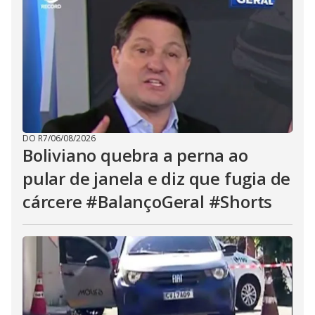
DO R7
/
06/08/2026
Boliviano quebra a perna ao
pular de janela e diz que fugia de
cárcere #BalançoGeral #Shorts