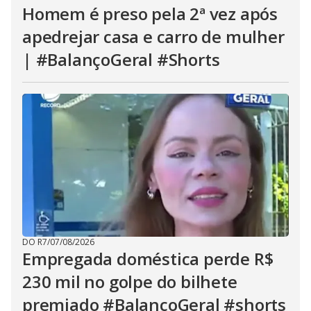
Homem é preso pela 2ª vez após
apedrejar casa e carro de mulher
| #BalançoGeral #Shorts
DO R7
/
07/08/2026
Empregada doméstica perde R$
230 mil no golpe do bilhete
premiado #BalançoGeral #shorts