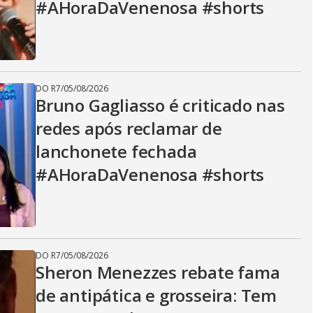
#AHoraDaVenenosa #shorts
DO R7
/
05/08/2026
Bruno Gagliasso é criticado nas
redes após reclamar de
lanchonete fechada
#AHoraDaVenenosa #shorts
DO R7
/
05/08/2026
Sheron Menezzes rebate fama
de antipática e grosseira: Tem