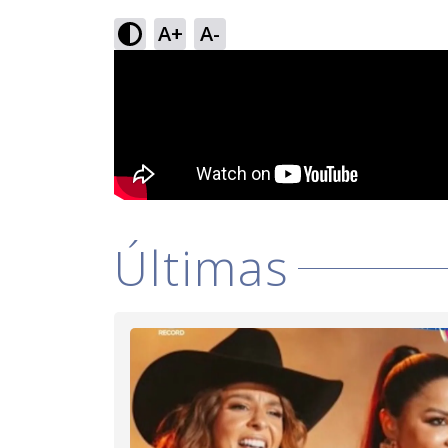
A+
A-
Últimas