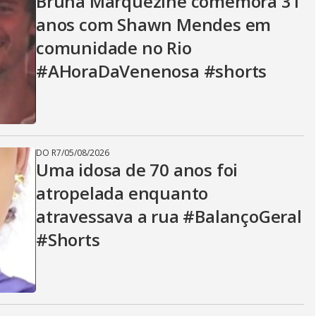
Bruna Marquezine comemora 31
anos com Shawn Mendes em
comunidade no Rio
#AHoraDaVenenosa #shorts
DO R7
/
05/08/2026
Uma idosa de 70 anos foi
atropelada enquanto
atravessava a rua #BalançoGeral
#Shorts