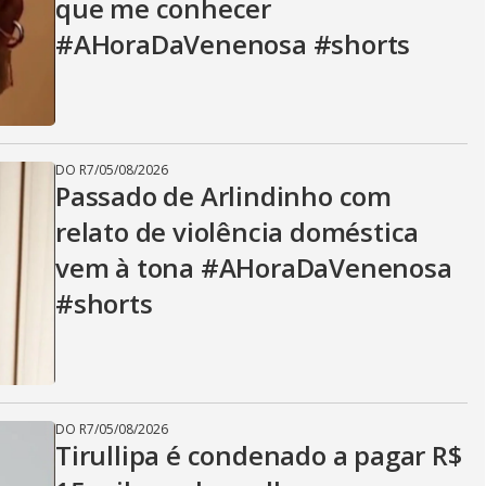
que me conhecer
#AHoraDaVenenosa #shorts
DO R7
/
05/08/2026
Passado de Arlindinho com
relato de violência doméstica
vem à tona #AHoraDaVenenosa
#shorts
DO R7
/
05/08/2026
Tirullipa é condenado a pagar R$