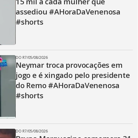
15 mil a cada mulher que
assediou #AHoraDaVenenosa
#shorts
DO R7
/
05/08/2026
Neymar troca provocações em
jogo e é xingado pelo presidente
do Remo #AHoraDaVenenosa
#shorts
DO R7
/
05/08/2026