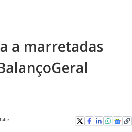
a a marretadas
BalançoGeral
uTube