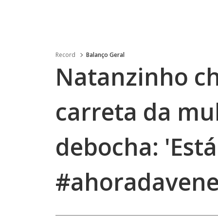
Record
Balanço Geral
Natanzinho ch
carreta da mu
debocha: 'Est
#ahoradavene