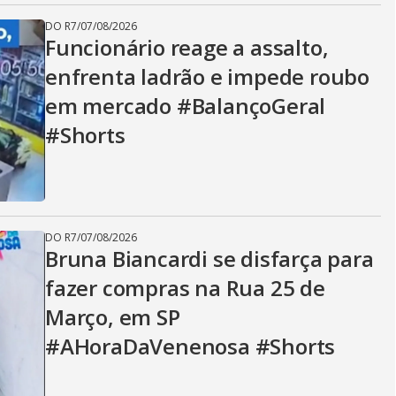
DO R7
/
07/08/2026
Funcionário reage a assalto,
enfrenta ladrão e impede roubo
em mercado #BalançoGeral
#Shorts
DO R7
/
07/08/2026
Bruna Biancardi se disfarça para
fazer compras na Rua 25 de
Março, em SP
#AHoraDaVenenosa #Shorts