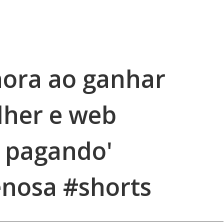
ora ao ganhar
lher e web
á pagando'
nosa #shorts