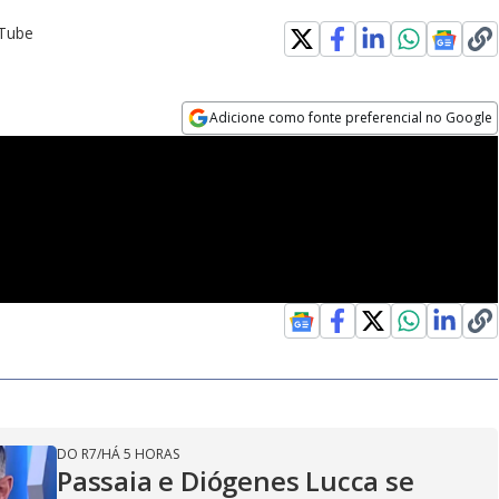
uTube
Adicione como fonte preferencial no Google
Opens in new window
DO R7
/
HÁ 5 HORAS
Passaia e Diógenes Lucca se