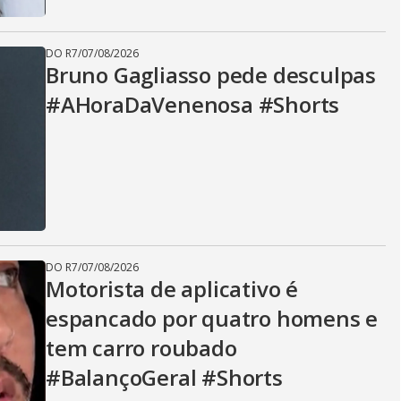
DO R7
/
07/08/2026
Bruno Gagliasso pede desculpas
#AHoraDaVenenosa #Shorts
DO R7
/
07/08/2026
Motorista de aplicativo é
espancado por quatro homens e
tem carro roubado
#BalançoGeral #Shorts