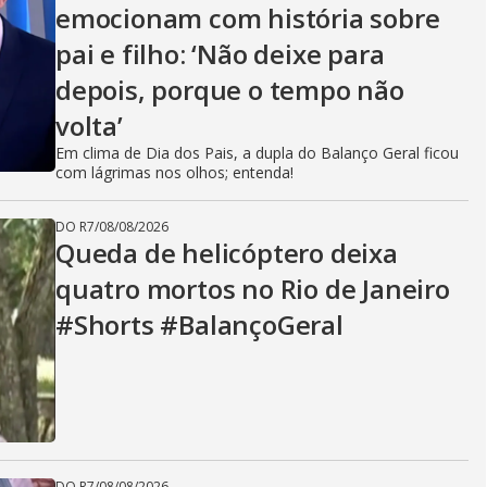
emocionam com história sobre
pai e filho: ‘Não deixe para
depois, porque o tempo não
volta’
Em clima de Dia dos Pais, a dupla do Balanço Geral ficou
com lágrimas nos olhos; entenda!
DO R7
/
08/08/2026
Queda de helicóptero deixa
quatro mortos no Rio de Janeiro
#Shorts #BalançoGeral
DO R7
/
08/08/2026